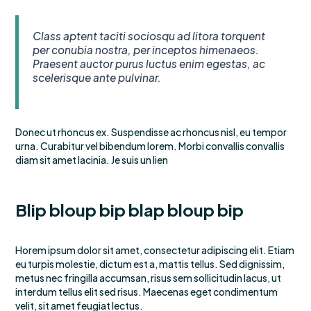
Class aptent taciti sociosqu ad litora torquent
per conubia nostra, per inceptos himenaeos.
Praesent auctor purus luctus enim egestas, ac
scelerisque ante pulvinar.
Donec ut rhoncus ex. Suspendisse ac rhoncus nisl, eu tempor
urna. Curabitur vel bibendum lorem. Morbi convallis convallis
diam sit amet lacinia. Je suis un lien
Blip bloup bip blap bloup bip
Horem ipsum dolor sit amet, consectetur adipiscing elit. Etiam
eu turpis molestie, dictum est a, mattis tellus. Sed dignissim,
metus nec fringilla accumsan, risus sem sollicitudin lacus, ut
interdum tellus elit sed risus. Maecenas eget condimentum
velit, sit amet feugiat lectus.