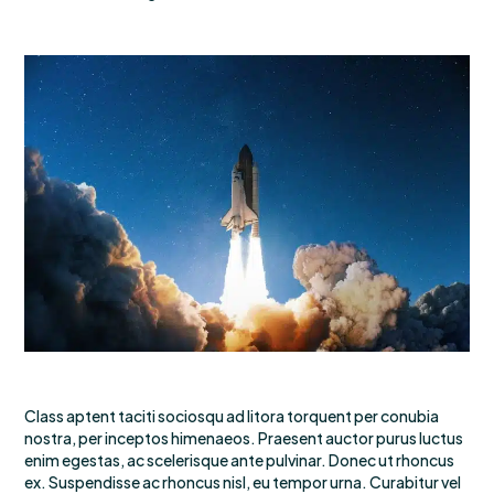
Class aptent taciti sociosqu ad litora torquent per conubia
nostra, per inceptos himenaeos. Praesent auctor purus luctus
enim egestas, ac scelerisque ante pulvinar. Donec ut rhoncus
ex. Suspendisse ac rhoncus nisl, eu tempor urna. Curabitur vel