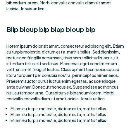
bibendum lorem. Morbi convallis convallis diam sit amet
lacinia. Je suis un lien
Blip bloup bip blap bloup bip
Horem ipsum dolor sit amet, consectetur adipiscing elit. Etiam
eu turpis molestie, dictum est a, mattis tellus. Sed dignissim,
metus nec fringilla accumsan, risus sem sollicitudin lacus, ut
interdum tellus elit sed risus. Maecenas eget condimentum
velit, sit amet feugiat lectus. Class aptent taciti sociosqu ad
litora torquent per conubia nostra, per inceptos himenaeos.
Praesent auctor purus luctus enim egestas, ac scelerisque
ante pulvinar. Donec ut rhoncus ex. Suspendisse ac rhoncus
nisl, eu tempor urna. Curabitur vel bibendum lorem. Morbi
convallis convallis diam sit amet lacinia. Je suis un lien
Etiam eu turpis molestie, dictum est a, mattis tellus
Etiam eu turpis molestie, dictum est a, mattis tellus
Etiam eu turpis molestie, dictum est a, mattis tellus