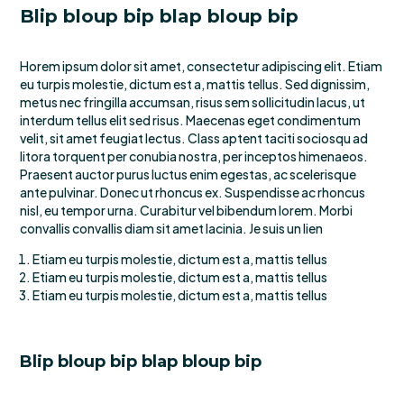
Blip bloup bip blap bloup bip
Horem ipsum dolor sit amet, consectetur adipiscing elit. Etiam
eu turpis molestie, dictum est a, mattis tellus. Sed dignissim,
metus nec fringilla accumsan, risus sem sollicitudin lacus, ut
interdum tellus elit sed risus. Maecenas eget condimentum
velit, sit amet feugiat lectus. Class aptent taciti sociosqu ad
litora torquent per conubia nostra, per inceptos himenaeos.
Praesent auctor purus luctus enim egestas, ac scelerisque
ante pulvinar. Donec ut rhoncus ex. Suspendisse ac rhoncus
nisl, eu tempor urna. Curabitur vel bibendum lorem. Morbi
convallis convallis diam sit amet lacinia. Je suis un lien
Etiam eu turpis molestie, dictum est a, mattis tellus
Etiam eu turpis molestie, dictum est a, mattis tellus
Etiam eu turpis molestie, dictum est a, mattis tellus
Blip bloup bip blap bloup bip