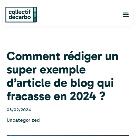
Aller
au
Me
contenu
Découvrir
L’ann
Je ve
Commen
Comment rédiger un
super exemple
d’article de blog qui
fracasse en 2024 ?
08/02/2024
Uncategorized