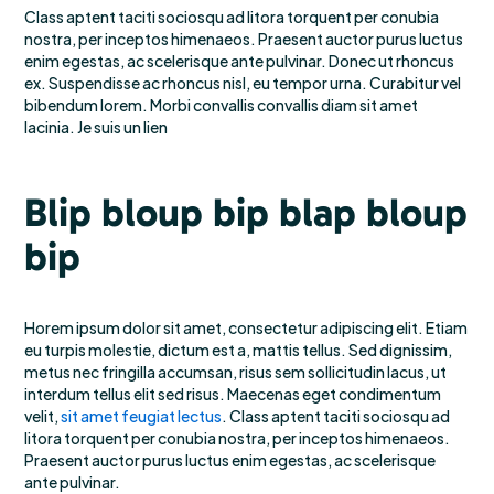
Class aptent taciti sociosqu ad litora torquent per conubia
nostra, per inceptos himenaeos. Praesent auctor purus luctus
enim egestas, ac scelerisque ante pulvinar. Donec ut rhoncus
ex. Suspendisse ac rhoncus nisl, eu tempor urna. Curabitur vel
bibendum lorem. Morbi convallis convallis diam sit amet
lacinia. Je suis un lien
Blip bloup bip blap bloup
bip
Horem ipsum dolor sit amet, consectetur adipiscing elit. Etiam
eu turpis molestie, dictum est a, mattis tellus. Sed dignissim,
metus nec fringilla accumsan, risus sem sollicitudin lacus, ut
interdum tellus elit sed risus. Maecenas eget condimentum
velit,
sit amet feugiat lectus
. Class aptent taciti sociosqu ad
litora torquent per conubia nostra, per inceptos himenaeos.
Praesent auctor purus luctus enim egestas, ac scelerisque
ante pulvinar.