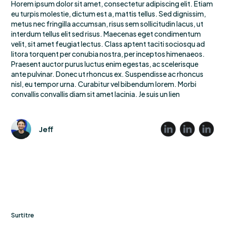
Horem ipsum dolor sit amet, consectetur adipiscing elit. Etiam
eu turpis molestie, dictum est a, mattis tellus. Sed dignissim,
metus nec fringilla accumsan, risus sem sollicitudin lacus, ut
interdum tellus elit sed risus. Maecenas eget condimentum
velit, sit amet feugiat lectus. Class aptent taciti sociosqu ad
litora torquent per conubia nostra, per inceptos himenaeos.
Praesent auctor purus luctus enim egestas, ac scelerisque
ante pulvinar. Donec ut rhoncus ex. Suspendisse ac rhoncus
nisl, eu tempor urna. Curabitur vel bibendum lorem. Morbi
convallis convallis diam sit amet lacinia. Je suis un lien
Jeff
Surtitre