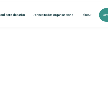
e collectif décarbo
L’annuaire des organisations
TakeAir
Je 