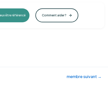
veux être référencé
Comment aider ?
membre suivant
→