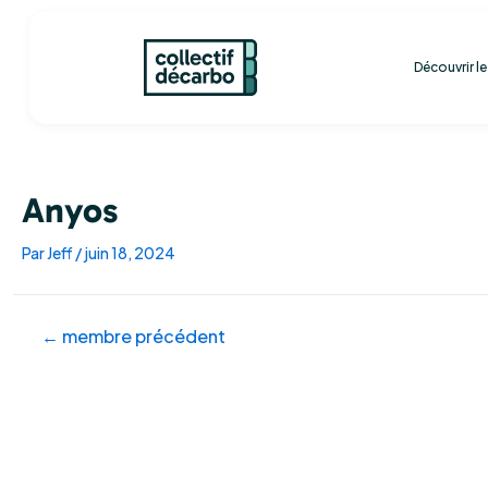
Aller
Navigation
au
des
contenu
articles
Découvrir l
Anyos
Par
Jeff
/
juin 18, 2024
←
membre précédent