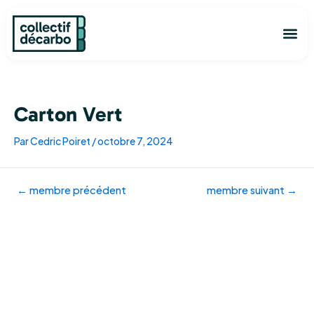
Aller
Navigation
au
des
Me
contenu
articles
Découvrir
L’ann
Je ve
Commen
Carton Vert
Par
Cedric Poiret
/
octobre 7, 2024
←
membre précédent
membre suivant
→