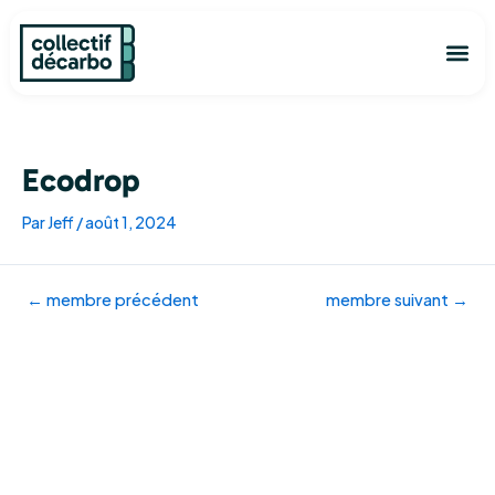
Aller
Navigation
au
des
Me
contenu
articles
Découvrir
L’ann
Je ve
Commen
Ecodrop
Par
Jeff
/
août 1, 2024
←
membre précédent
membre suivant
→