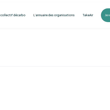
e collectif décarbo
L’annuaire des organisations
TakeAir
Je 