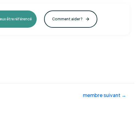
veux être référencé
Comment aider ?
membre suivant
→