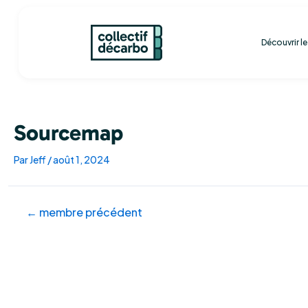
Aller
Navigation
au
des
contenu
articles
Découvrir l
Sourcemap
Par
Jeff
/
août 1, 2024
←
membre précédent