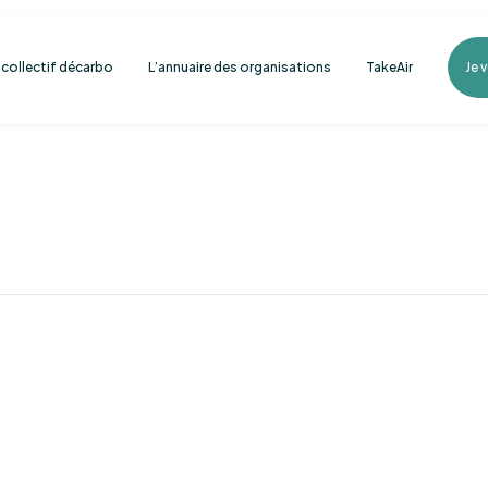
e collectif décarbo
L’annuaire des organisations
TakeAir
Je 