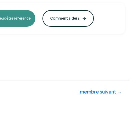
veux être référencé
Comment aider ?
membre suivant
→