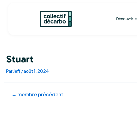
Aller
Navigation
au
des
contenu
articles
Découvrir l
Stuart
Par
Jeff
/
août 1, 2024
←
membre précédent