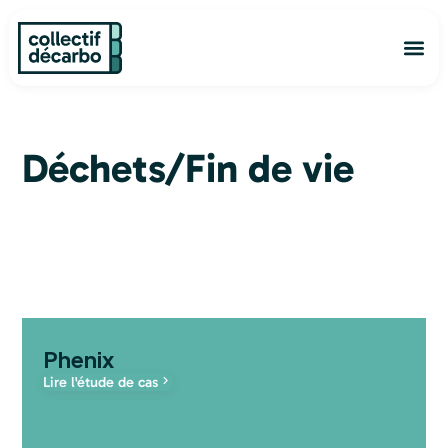
Aller
au
Me
contenu
Déchets/Fin de vie
Page
Page
Phenix
Lire l'étude de cas