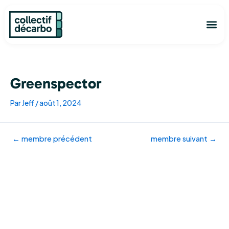
Aller
Navigation
au
des
Me
contenu
articles
Découvrir
L’ann
Je ve
Commen
Greenspector
Par
Jeff
/
août 1, 2024
←
membre précédent
membre suivant
→