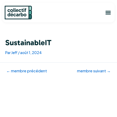
Aller
Navigation
au
des
Me
contenu
articles
Découvrir
L’ann
Je ve
Commen
SustainableIT
Par
Jeff
/
août 1, 2024
←
membre précédent
membre suivant
→